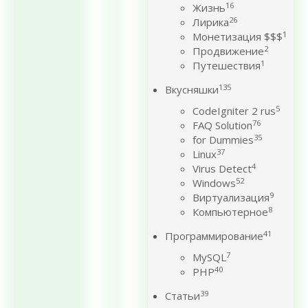
16
Жизнь
26
Лирика
1
Монетизация $$$
2
Продвижение
1
Путешествия
135
Вкусняшки
5
CodeIgniter 2 rus
76
FAQ Solution
35
for Dummies
37
Linux
4
Virus Detect
52
Windows
9
Виртуализация
8
Компьютерное
41
Программирование
7
MySQL
40
PHP
39
Статьи