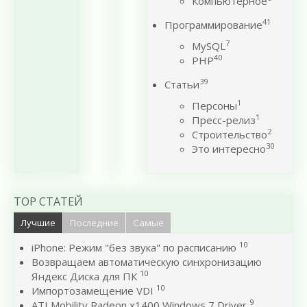
Компьютерное
41
Программирование
7
MySQL
40
PHP
39
Статьи
1
Персоны
1
Пресс-релиз
2
Строительство
30
Это интересно
TOP СТАТЕЙ
Лучшие
Последние
Самые
10
iPhone: Режим "без звука" по расписанию
Возвращаем автоматическую синхронизацию
10
Яндекс Диска для ПК
10
Импортозамещение VDI
9
ATI Mobility Radeon x1400 Windows 7 Driver