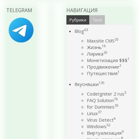
TELEGRAM
НАВИГАЦИЯ
Рубрики
Теги
63
Blog
20
Maxsite CMS
16
Жизнь
26
Лирика
1
Монетизация $$$
2
Продвижение
1
Путешествия
135
Вкусняшки
5
CodeIgniter 2 rus
76
FAQ Solution
35
for Dummies
37
Linux
4
Virus Detect
52
Windows
9
Виртуализация
8