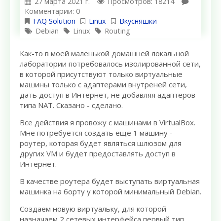
27 марта 2021 г.
Просмотров: 18214
Комментарии: 0
FAQ Solution
Linux
Вкусняшки
Debian
Linux
Routing
Как-то в моей маленькой домашней локальной
лаборатории потребовалось изолированной сети,
в которой присутствуют только виртуальные
машины только с адаптерами внутреней сети,
дать доступ в Интернет, не добавляя адаптеров
типа NAT. Сказано - сделано.
Все действия я провожу с машинами в VirtualBox.
Мне потребуется создать еще 1 машину -
роутер, которая будет являться шлюзом для
других VM и будет предоставлять доступ в
Интернет.
В качестве роутера будет выступать виртуальная
машинка на борту у которой минимальный Debian.
Создаем новую виртуальку, для которой
назначаем 2 сетевых интерфейса первый тип