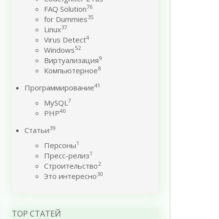
76
FAQ Solution
35
for Dummies
37
Linux
4
Virus Detect
52
Windows
9
Виртуализация
8
Компьютерное
41
Программирование
7
MySQL
40
PHP
39
Статьи
1
Персоны
1
Пресс-релиз
2
Строительство
30
Это интересно
TOP СТАТЕЙ