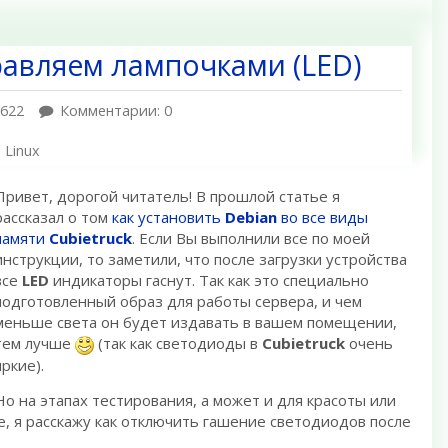
правляем лампочками (LED)
2622
Комментарии: 0
Linux
Привет, дорогой читатель! В прошлой статье я
рассказал о том
как установить
Debian
во все виды
памяти
Cubietruck
. Если Вы выполнили все по моей
инструкции, то заметили, что после загрузки устройства
все
LED
индикаторы гаснут. Так как это специально
подготовленный образ для работы сервера, и чем
меньше света он будет издавать в вашем помещении,
тем лучше
(так как светодиоды в
Cubietruck
очень
яркие).
Но на этапах тестирования, а может и для красоты или
, я расскажу как отключить гашение светодиодов после