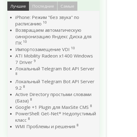
Лучшие
Последние
Самые
iPhone: Режим "без звука" по
10
расписанию
Возвращаем автоматическую
синхронизацию Яндекс Диска для
10
ПК
10
Импортозамещение VDI
ATI Mobility Radeon x1400 Windows
9
7 Driver
Локальный Telegram Bot API Server
8
Локальный Telegram Bot API Server
8
9.2
Active Directory простыми словами
8
(База)
8
Google +1 Plugin для MaxSite CMS
PowerShell: Get-Net* Недопустимый
8
класс
8
WMI Проблемы и решения