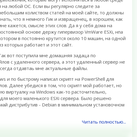
и на любой ОС. Если вы регулярно следите за
небольшим колиством статей на моей сайте, то должны
знать, что я немного Гик и извращенец, в хорошем, как
мне кажется, смысле этих слов. Да я у себя дома на
постоянной основе держу гипервизор VmWare ESXi, нпа
котором в постоянно крутится около 10 машин, на одной
из которых работает и этот сайт.
Так вот поступила мне домашняя задаца по
лов с удаленного сервера, а этот удаленный сервер не
всегда отдавтаь мне актуальные файлы.
ws и по быстрому написал скрипт на PowerShell для
лов. Далее убедися в том, что скрипт мой работает, но
ую виртуалку на Windows как-то расточительно,
для моего маленького ESXi сервера. Было решено
имай дистрибутив - Debian в минимальном установочном
Читать полностью...