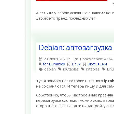
А есть ли у Zabbix условные аналоги? Кон
Zabbix это тренд последних лет.
Debian: автозагрузка 
23 июня 2020 г.
Просмотров: 4234
for Dummies
Linux
Вкусняшки
debian
ip6tables
iptables
Linu
Тут я попался на настроке штатного
iptab
не сохраняются. И теперь пишу и для себ
Собственно, чтобы настроенные правила
перезагрузке системы, можно использова
стороннего ПО выполнить настройку авто