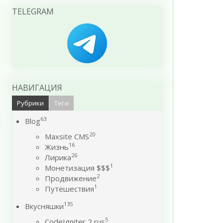
TELEGRAM
НАВИГАЦИЯ
Рубрики
Теги
63
Blog
20
Maxsite CMS
16
Жизнь
26
Лирика
1
Монетизация $$$
2
Продвижение
1
Путешествия
135
Вкусняшки
5
CodeIgniter 2 rus