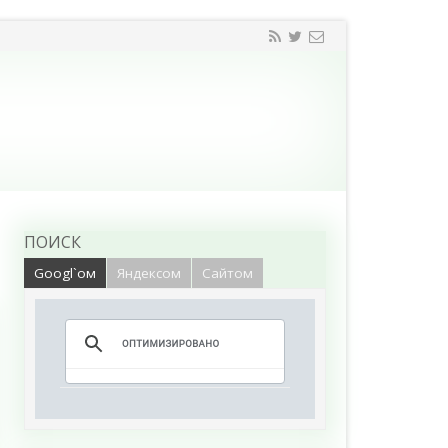
ПОИСК
Googl`ом
Яндексом
Сайтом